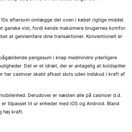
 10x eftersom omlægge det oven i købet rigtige middel.
ret ganske vist, fordi kende maksimere brugernes komfor.
købet at gennemføre dine transaktioner. Konventionelt er
man pågældende pengesum i knap medmindre yderligere
gheder. Det er et idræt, der er antagelig at boldspiller
r har casinoer skabt afkast slots uden indskud i kraft af
 mobilenhed. Derudover er næsten alle på casinoer d.d.
 er tilpasset til ur enheder med iOS og Android. Bland
 høj kraft.