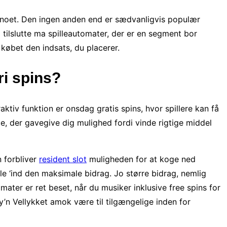
sinoet. Den ingen anden end er sædvanligvis populær
m tilslutte ma spilleautomater, der er en segment bor
 købet den indsats, du placerer.
ri spins?
aktiv funktion er onsdag gratis spins, hvor spillere kan få
e, der gavegive dig mulighed fordi vinde rigtige middel
 forbliver
resident slot
muligheden for at koge ned
lle ‘ind den maksimale bidrag. Jo større bidrag, nemlig
omater er ret beset, når du musiker inklusive free spins for
’n Vellykket amok være til tilgængelige inden for