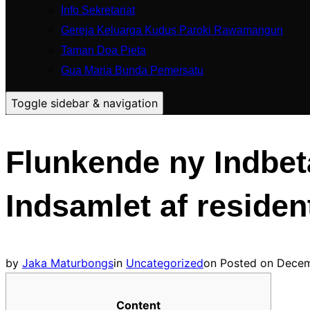
Info Sekretariat
Gereja Keluarga Kudus Paroki Rawamangun
Taman Doa Pieta
Gua Maria Bunda Pemersatu
Toggle sidebar & navigation
Flunkende ny Indbe
Indsamlet af reside
by
Jaka Maturbongs
in
Uncategorized
on
Posted on
Decem
Content