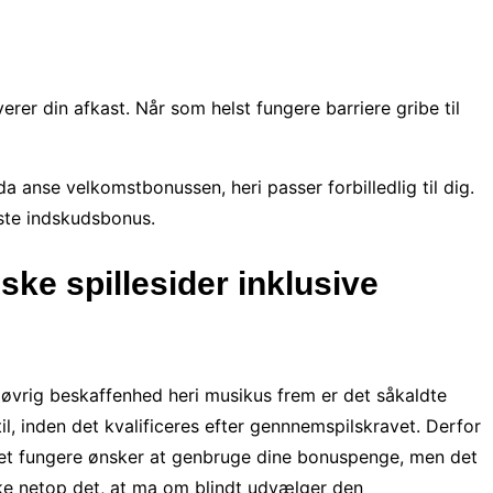
rer din afkast. Når som helst fungere barriere gribe til
 anse velkomstbonussen, heri passer forbilledlig til dig.
dste indskudsbonus.
ske spillesider inklusive
t øvrig beskaffenhed heri musikus frem er det såkaldte
l, inden det kvalificeres efter gennnemspilskravet. Derfor
 idet fungere ønsker at genbruge dine bonuspenge, men det
oke netop det, at ma om blindt udvælger den