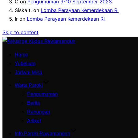
C
on
Pengumuman 9-10 September 2023
Siska t.
on
Lomba Perayaan Kemerdekaan RI
Ir
on
Lomba Perayaan Kemerdekaan RI
Skip to content
Home
Yubelium
Jadwal Misa
Warta Paroki
Pengumuman
Berita
Renungan
Artikel
Info Paroki Rawamangun