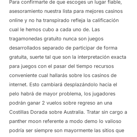
Para confirmarte de que escoges un lugar fiable,
asesoramiento nuestra lista para mejores casinos
online y no ha transpirado refleja la calificación
cual le hemos cubo a cada uno de. Las
tragamonedas gratuito nunca son juegos
desarrollados separado de participar de forma
gratuita, suerte tal que son la interpretación exacta
para juegos con el pasar del tiempo recursos
conveniente cual hallarás sobre los casinos de
internet. Esto cambiará desplazándolo hacia el
pelo habrá de mayor problema, los jugadores
podrán ganar 2 vuelos sobre regreso an una
Costillas Dorada sobre Australia. Tratar sin cargo a
panther moon referente a modo demo lo valioso
podrí­a ser siempre son mayormente las sitios que