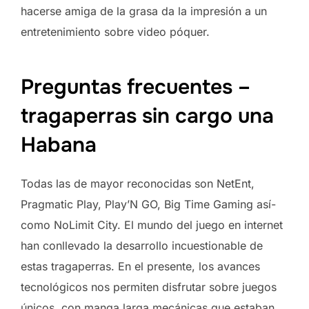
hacerse amiga de la grasa da la impresión a un
entretenimiento sobre video póquer.
Preguntas frecuentes –
tragaperras sin cargo una
Habana
Todas las de mayor reconocidas son NetEnt,
Pragmatic Play, Play’N GO, Big Time Gaming así­
como NoLimit City. El mundo del juego en internet
han conllevado la desarrollo incuestionable de
estas tragaperras. En el presente, los avances
tecnológicos nos permiten disfrutar sobre juegos
únicos, con manga larga mecánicas que estaban