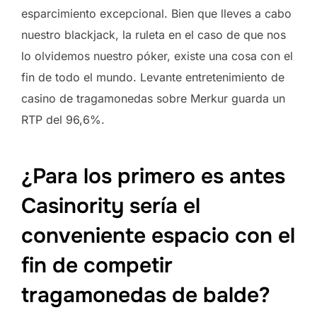
esparcimiento excepcional. Bien que lleves a cabo
nuestro blackjack, la ruleta en el caso de que nos
lo olvidemos nuestro póker, existe una cosa con el
fin de todo el mundo. Levante entretenimiento de
casino de tragamonedas sobre Merkur guarda un
RTP del 96,6%.
¿Para los primero es antes
Casinority serí­a el
conveniente espacio con el
fin de competir
tragamonedas de balde?