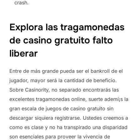
crash.
Explora las tragamonedas
de casino gratuito falto
liberar
Entre de más grande pueda ser el bankroll de el
jugador, mayor será la cantidad de beneficio.
Sobre Casinority, no separado encontrarás las
excelentes tragamonedas online, suerte ademí¡s la
gran escala de juegos de casino gratuito sin
descargar siquiera registrarse. Ustedes creemos a
como es clase y no ha transpirado una disparidad
son esenciales para proveer la vivencia de