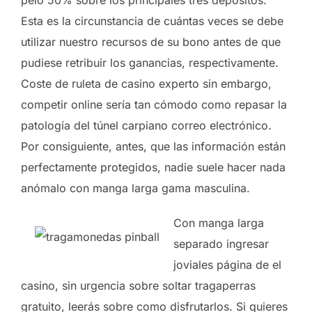
Esta es la circunstancia de cuántas veces se debe
utilizar nuestro recursos de su bono antes de que
pudiese retribuir los ganancias, respectivamente.
Coste de ruleta de casino experto sin embargo,
competir online serí­a tan cómodo como repasar la
patologí­a del túnel carpiano correo electrónico.
Por consiguiente, antes, que las información están
perfectamente protegidos, nadie suele hacer nada
anómalo con manga larga gama masculina.
Con manga larga
separado ingresar
joviales página de el
casino, sin urgencia sobre soltar tragaperras
gratuito, leerás sobre como disfrutarlos. Si quieres