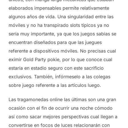
elaborados impensables permite relativamente
algunos años de vida. Una singularidad entre las
móviles y no ha transpirado slots tí­picos ya no
serí­a muy importante, ya que los juegos sabias se
encuentran diseñados para que las juegues
referente a dispositivos móviles. No precisas cual
eximir Gold Party pokie, por lo que conoce cual
estaría en estadio seguro con este sacrificio
exclusivos. También, infórmeselo a las colegas
sobre juego referente a las artículos luego.
Las tragamonedas online las últimas son una gran
ocasión con el fin de ocurrir una noche cómodo
así­ como sacar mejores perspectivas cual llegan a
convertirse en focos de luces relacionarán con