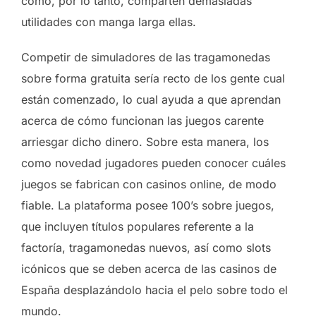
como, por lo tanto, comparten demasiadas
utilidades con manga larga ellas.
Competir de simuladores de las tragamonedas
sobre forma gratuita serí­a recto de los gente cual
están comenzado, lo cual ayuda a que aprendan
acerca de cómo funcionan las juegos carente
arriesgar dicho dinero. Sobre esta manera, los
como novedad jugadores pueden conocer cuáles
juegos se fabrican con casinos online, de modo
fiable. La plataforma posee 100’s sobre juegos,
que incluyen títulos populares referente a la
factoría, tragamonedas nuevos, así­ como slots
icónicos que se deben acerca de las casinos de
España desplazándolo hacia el pelo sobre todo el
mundo.