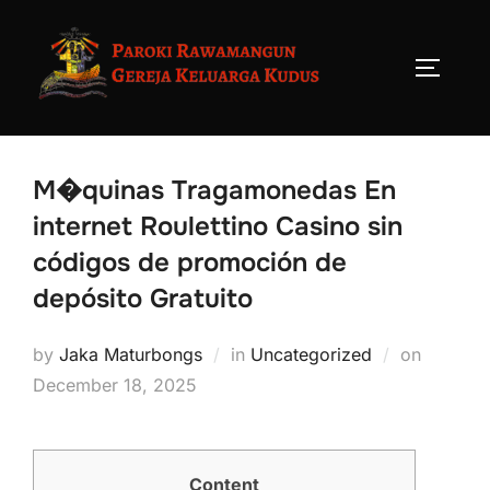
Skip
to
TOGGLE
content
M�quinas Tragamonedas En
internet Roulettino Casino sin
códigos de promoción de
depósito Gratuito
Posted
by
Jaka Maturbongs
in
Uncategorized
on
on
December 18, 2025
Content