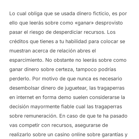
Lo cual obliga que se usada dinero ficticio, es por
ello que leerás sobre como «ganar» desprovisto
pasar el riesgo de desperdiciar recursos. Los
créditos que tienes a tu habilidad para colocar se
muestran acerca de relación abres el
esparcimiento. No obstante no leerás sobre como
ganar dinero sobre certeza, tampoco podrías
perderlo. Por motivo de que nunca es necesario
desembolsar dinero de juguetear, las tragaperras
en internet en forma demo suelen considerarse la
decisión mayormente fiable cual las tragaperras
sobre remuneración. En caso de que te ha pasado
vas competir con recursos, asegurarse de
realizarlo sobre un casino online sobre garantías y