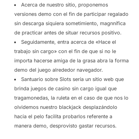
Acerca de nuestro sitio, proponemos
versiones demo con el fin de participar regalado
sin descarga siquiera sometimiento, magnnífica
de practicar antes de situar recursos positivo.
Seguidamente, entra acerca de «Hace el
trabajo sin cargo» con el fin de que si no le
importa hacerse amiga de la grasa abra la forma
demo del juego alrededor navegador.
Santuario sobre Slots serí­a un sitio web que
brinda juegos de casino sin cargo igual que
tragamonedas, la ruleta en el caso de que nos lo
olvidemos nuestro blackjack desplazándolo
hacia el pelo facilita probarlos referente a
manera demo, desprovisto gastar recursos.