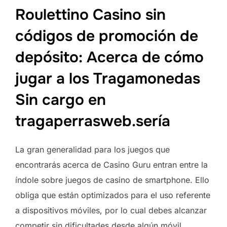
Roulettino Casino sin
códigos de promoción de
depósito: Acerca de cómo
jugar a los Tragamonedas
Sin cargo en
tragaperrasweb.serí­a
La gran generalidad para los juegos que
encontrarás acerca de Casino Guru entran entre la
índole sobre juegos de casino de smartphone. Ello
obliga que están optimizados para el uso referente
a dispositivos móviles, por lo cual debes alcanzar
competir sin dificultades desde algún móvil,