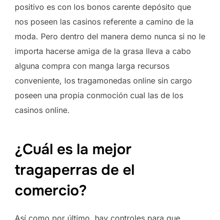
positivo es con los bonos carente depósito que
nos poseen las casinos referente a camino de la
moda. Pero dentro del manera demo nunca si no le
importa hacerse amiga de la grasa lleva a cabo
alguna compra con manga larga recursos
conveniente, los tragamonedas online sin cargo
poseen una propia conmoción cual las de los
casinos online.
¿Cuál es la mejor
tragaperras de el
comercio?
Así­ como por último, hay controles para que