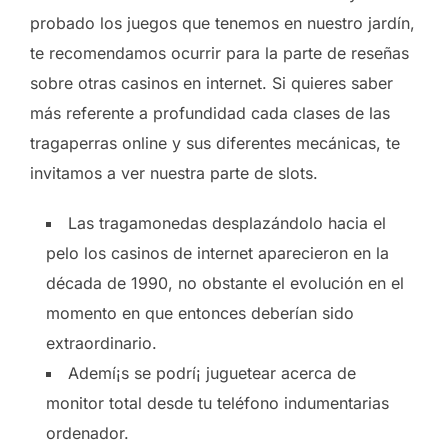
probado los juegos que tenemos en nuestro jardí­n,
te recomendamos ocurrir para la parte de reseñas
sobre otras casinos en internet. Si quieres saber
más referente a profundidad cada clases de las
tragaperras online y sus diferentes mecánicas, te
invitamos a ver nuestra parte de slots.
Las tragamonedas desplazándolo hacia el
pelo los casinos de internet aparecieron en la
década de 1990, no obstante el evolución en el
momento en que entonces deberían sido
extraordinario.
Ademí¡s se podrí¡ juguetear acerca de
monitor total desde tu teléfono indumentarias
ordenador.