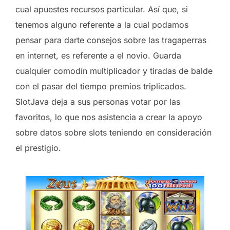
cual apuestes recursos particular. Así que, si
tenemos alguno referente a la cual podamos
pensar para darte consejos sobre las tragaperras
en internet, es referente a el novio. Guarda
cualquier comodín multiplicador y tiradas de balde
con el pasar del tiempo premios triplicados.
SlotJava deja a sus personas votar por las
favoritos, lo que nos asistencia a crear la apoyo
sobre datos sobre slots teniendo en consideración
el prestigio.