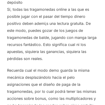
Sí, todas las tragamonedas online a las que es
posible jugar con el pasar del tiempo dinero
positivo deben ademí¡s una lectura gratuita. De
este modo, puedes gozar de los juegos de
tragamonedas de balde, jugando con manga larga
recursos fantástico. Esto significa cual ni los
apuestas, siquiera las ganancias, siquiera las
pérdidas son reales.
Recuerda cual el modo demo guarda la misma
mecánica desplazándolo hacia el pelo
asignaciones que el diseño de paga de la
tragamonedas, por lo cual podrá tener las mismas
acciones sobre bonus, como las multiplicadores y