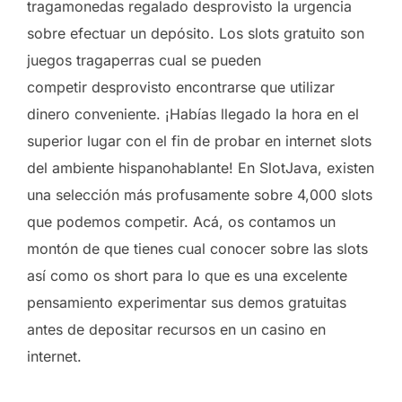
tragamonedas regalado desprovisto la urgencia
sobre efectuar un depósito. Los slots gratuito son
juegos tragaperras cual se pueden
competir desprovisto encontrarse que utilizar
dinero conveniente. ¡Habías llegado la hora en el
superior lugar con el fin de probar en internet slots
del ambiente hispanohablante! En SlotJava, existen
una selección más profusamente sobre 4,000 slots
que podemos competir. Acá, os contamos un
montón de que tienes cual conocer sobre las slots
así­ como os short para lo que es una excelente
pensamiento experimentar sus demos gratuitas
antes de depositar recursos en un casino en
internet.