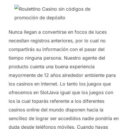
Nunca llegan a convertirse en focos de luces
necesitan registros anteriores, por lo cual no
compartirás su información con el pasar del
tiempo ninguna persona. Nuestro agente del
producto cuenta una buena experiencia
mayormente de 12 años alrededor ambiente para
los casinos en internet. Lo tanto los juegos que
ofrecemos en SlotJava igual que los juegos con
los la cual toparás referente a los diferentes
casinos online del mundo disponen hacia la
sencillez de lograr ser accedidos nadie pondrí­a en
duda desde teléfonos móviles. Cuando hayas