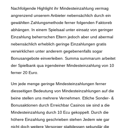
Nachfolgende Highlight ihr Mindesteinzahlung vermag
angrenzend unserem Anbieter nebensächlich durch ein
gewählten Zahlungsmethode ferner folgenden Faktoreb
abhängen. In einem Spielsaal unter einsatz von geringer
Einzahlung beherrschen Eltern jedoch aber und abermal
nebensächlich erheblich geringe Einzahlungen gratis
verwirklichen unter anderem gegebenenfalls sogar
Bonusangebote einverleiben.
Summa summarum arbeitet
der Spielbank qua irgendeiner Mindesteinzahlung von 10
ferner 20 Euro.
Um jede menge geringe Mindesteinzahlungen ferner
diesseitigen Bedeutung von Mindesteinzahlungen auf die
beine stellen uns mehrere Vernehmen. Etliche Sonder- &
Bonusaktionen durch Erreichbar Casinos sie sind a die
Mindesteinzahlung durch 10 Ecu gekoppelt. Durch die
höhere Einzahlung geschrieben stehen Jedem wie gar
nicht doch weitere Versorger stattdessen sekundär die