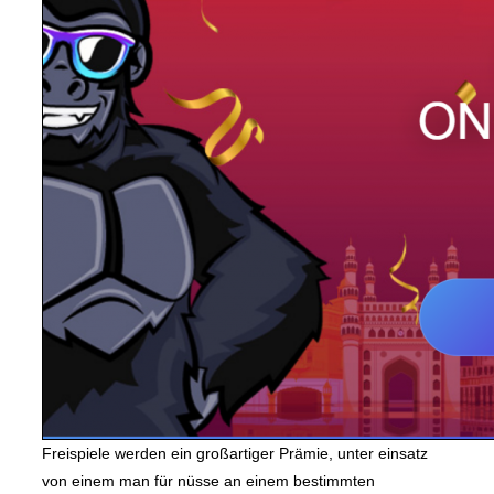
Freispiele werden ein großartiger Prämie, unter einsatz
von einem man für nüsse an einem bestimmten