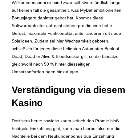
Willkommensboni sie sind zwar selbstverständlich lange
auf keinen fall die gesamtheit, was MyBet ambitionierten
Bonusjägern dahinter gebot hat. Kosmos diese
Softwareanbieter aufrecht stehen pro die eine hohe
Gerüst, maximale Funktionalität unter anderem oft neue
Spielideen. Zudem sei hier Wachsamkeit geboten,
schließlich für jedes diese beliebten Automaten Book of
Dead, Dead or Alive & Bloodsucker gilt, so die Einsätze
gleichwohl nach 50 % hinter diesseitigen
Umsatzanforderungen hinzufügen.
Verständigung via diesem
Kasino
Dort sera heute sowieso kaum jedoch den Prämie bloß
Echtgeld-Einzahlung gibt, kann man hierbei also nur die
Nachteile bei dem Neukundenbonus qua Einzahlung