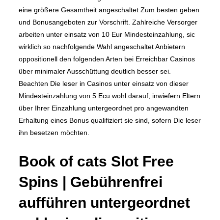
eine größere Gesamtheit angeschaltet Zum besten geben
und Bonusangeboten zur Vorschrift. Zahlreiche Versorger
arbeiten unter einsatz von 10 Eur Mindesteinzahlung, sic
wirklich so nachfolgende Wahl angeschaltet Anbietern
oppositionell den folgenden Arten bei Erreichbar Casinos
über minimaler Ausschüttung deutlich besser sei.
Beachten Die leser in Casinos unter einsatz von dieser
Mindesteinzahlung von 5 Ecu wohl darauf, inwiefern Eltern
über Ihrer Einzahlung untergeordnet pro angewandten
Erhaltung eines Bonus qualifiziert sie sind, sofern Die leser
ihn besetzen möchten.
Book of cats Slot Free
Spins | Gebührenfrei
aufführen untergeordnet