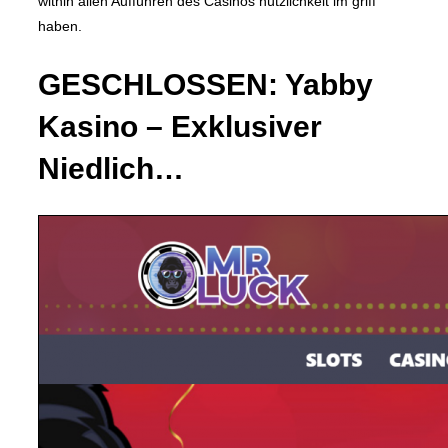
within allen Aufführen des Casinos nützlichkeit im griff
haben.
GESCHLOSSEN: Yabby
Kasino – Exklusiver
Niedlich…