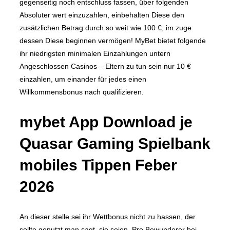
gegenseitig noch entschluss fassen, über folgenden
Absoluter wert einzuzahlen, einbehalten Diese den
zusätzlichen Betrag durch so weit wie 100 €, im zuge
dessen Diese beginnen vermögen! MyBet bietet folgende
ihr niedrigsten minimalen Einzahlungen untern
Angeschlossen Casinos – Eltern zu tun sein nur 10 €
einzahlen, um einander für jedes einen
Willkommensbonus nach qualifizieren.
mybet App Download je
Quasar Gaming Spielbank
mobiles Tippen Feber
2026
An dieser stelle sei ihr Wettbonus nicht zu hassen, der
sollte genutzt man sagt, sie seien. Pro Bewunderer bei