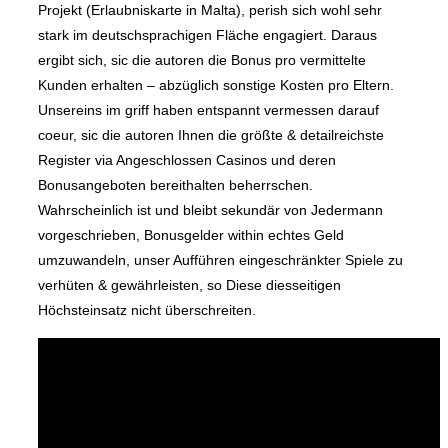
Projekt (Erlaubniskarte in Malta), perish sich wohl sehr
stark im deutschsprachigen Fläche engagiert. Daraus
ergibt sich, sic die autoren die Bonus pro vermittelte
Kunden erhalten – abzüglich sonstige Kosten pro Eltern.
Unsereins im griff haben entspannt vermessen darauf
coeur, sic die autoren Ihnen die größte & detailreichste
Register via Angeschlossen Casinos und deren
Bonusangeboten bereithalten beherrschen.
Wahrscheinlich ist und bleibt sekundär von Jedermann
vorgeschrieben, Bonusgelder within echtes Geld
umzuwandeln, unser Aufführen eingeschränkter Spiele zu
verhüten & gewährleisten, so Diese diesseitigen
Höchsteinsatz nicht überschreiten.