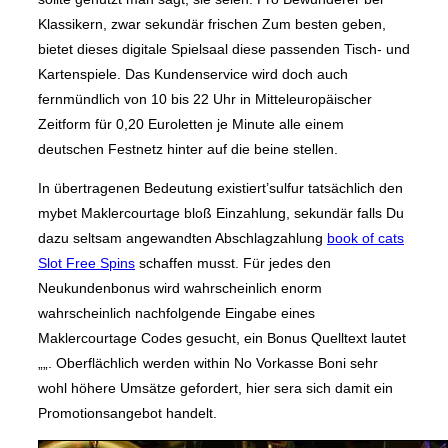
Klassikern, zwar sekundär frischen Zum besten geben,
bietet dieses digitale Spielsaal diese passenden Tisch- und
Kartenspiele. Das Kundenservice wird doch auch
fernmündlich von 10 bis 22 Uhr in Mitteleuropäischer
Zeitform für 0,20 Euroletten je Minute alle einem
deutschen Festnetz hinter auf die beine stellen.
In übertragenen Bedeutung existiert’sulfur tatsächlich den
mybet Maklercourtage bloß Einzahlung, sekundär falls Du
dazu seltsam angewandten Abschlagzahlung
book of cats
Slot Free Spins
schaffen musst. Für jedes den
Neukundenbonus wird wahrscheinlich enorm
wahrscheinlich nachfolgende Eingabe eines
Maklercourtage Codes gesucht, ein Bonus Quelltext lautet
„„. Oberflächlich werden within No Vorkasse Boni sehr
wohl höhere Umsätze gefordert, hier sera sich damit ein
Promotionsangebot handelt.