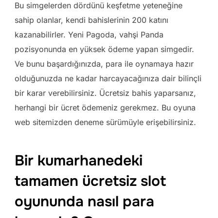
Bu simgelerden dördünü keşfetme yeteneğine
sahip olanlar, kendi bahislerinin 200 katını
kazanabilirler. Yeni Pagoda, vahşi Panda
pozisyonunda en yüksek ödeme yapan simgedir.
Ve bunu başardığınızda, para ile oynamaya hazır
olduğunuzda ne kadar harcayacağınıza dair bilinçli
bir karar verebilirsiniz. Ücretsiz bahis yaparsanız,
herhangi bir ücret ödemeniz gerekmez. Bu oyuna
web sitemizden deneme sürümüyle erişebilirsiniz.
Bir kumarhanedeki
tamamen ücretsiz slot
oyununda nasıl para