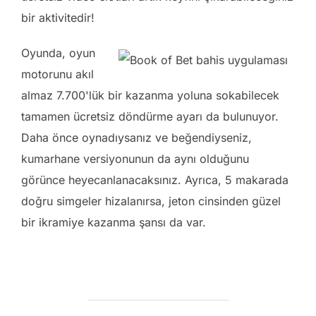
bir aktivitedir!
Oyunda, oyun
motorunu akıl
almaz 7.700'lük bir kazanma yoluna sokabilecek
tamamen ücretsiz döndürme ayarı da bulunuyor.
Daha önce oynadıysanız ve beğendiyseniz,
kumarhane versiyonunun da aynı olduğunu
görünce heyecanlanacaksınız. Ayrıca, 5 makarada
doğru simgeler hizalanırsa, jeton cinsinden güzel
bir ikramiye kazanma şansı da var.