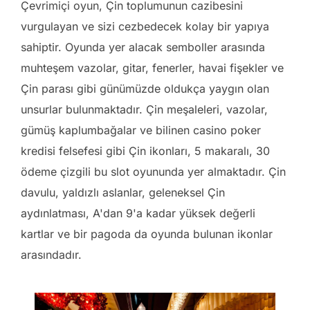
Çevrimiçi oyun, Çin toplumunun cazibesini
vurgulayan ve sizi cezbedecek kolay bir yapıya
sahiptir. Oyunda yer alacak semboller arasında
muhteşem vazolar, gitar, fenerler, havai fişekler ve
Çin parası gibi günümüzde oldukça yaygın olan
unsurlar bulunmaktadır. Çin meşaleleri, vazolar,
gümüş kaplumbağalar ve bilinen casino poker
kredisi felsefesi gibi Çin ikonları, 5 makaralı, 30
ödeme çizgili bu slot oyununda yer almaktadır. Çin
davulu, yaldızlı aslanlar, geleneksel Çin
aydınlatması, A'dan 9'a kadar yüksek değerli
kartlar ve bir pagoda da oyunda bulunan ikonlar
arasındadır.