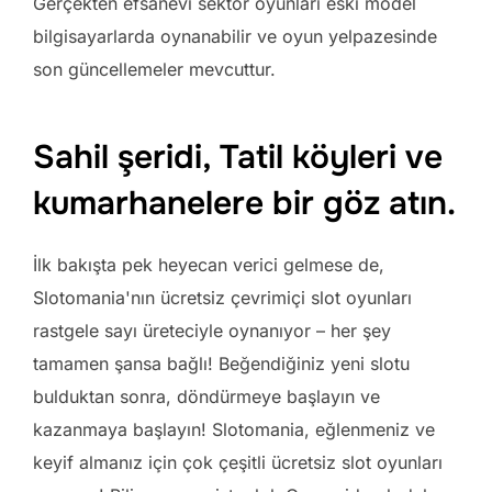
Gerçekten efsanevi sektör oyunları eski model
bilgisayarlarda oynanabilir ve oyun yelpazesinde
son güncellemeler mevcuttur.
Sahil şeridi, Tatil köyleri ve
kumarhanelere bir göz atın.
İlk bakışta pek heyecan verici gelmese de,
Slotomania'nın ücretsiz çevrimiçi slot oyunları
rastgele sayı üreteciyle oynanıyor – her şey
tamamen şansa bağlı! Beğendiğiniz yeni slotu
bulduktan sonra, döndürmeye başlayın ve
kazanmaya başlayın! Slotomania, eğlenmeniz ve
keyif almanız için çok çeşitli ücretsiz slot oyunları