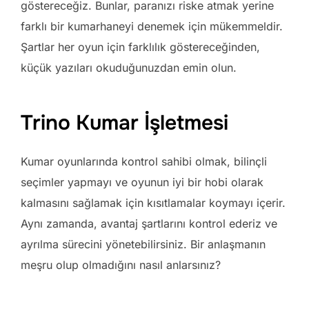
göstereceğiz. Bunlar, paranızı riske atmak yerine
farklı bir kumarhaneyi denemek için mükemmeldir.
Şartlar her oyun için farklılık göstereceğinden,
küçük yazıları okuduğunuzdan emin olun.
Trino Kumar İşletmesi
Kumar oyunlarında kontrol sahibi olmak, bilinçli
seçimler yapmayı ve oyunun iyi bir hobi olarak
kalmasını sağlamak için kısıtlamalar koymayı içerir.
Aynı zamanda, avantaj şartlarını kontrol ederiz ve
ayrılma sürecini yönetebilirsiniz. Bir anlaşmanın
meşru olup olmadığını nasıl anlarsınız?