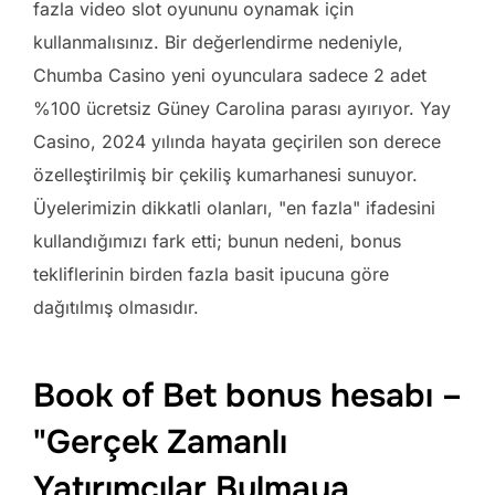
fazla video slot oyununu oynamak için
kullanmalısınız. Bir değerlendirme nedeniyle,
Chumba Casino yeni oyunculara sadece 2 adet
%100 ücretsiz Güney Carolina parası ayırıyor. Yay
Casino, 2024 yılında hayata geçirilen son derece
özelleştirilmiş bir çekiliş kumarhanesi sunuyor.
Üyelerimizin dikkatli olanları, "en fazla" ifadesini
kullandığımızı fark etti; bunun nedeni, bonus
tekliflerinin birden fazla basit ipucuna göre
dağıtılmış olmasıdır.
Book of Bet bonus hesabı –
"Gerçek Zamanlı
Yatırımcılar Bulmaya