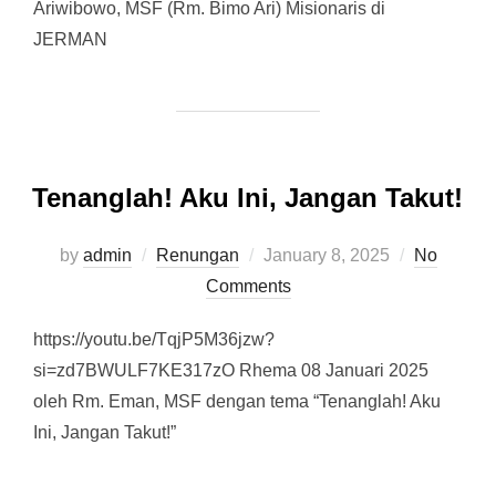
Ariwibowo, MSF (Rm. Bimo Ari) Misionaris di
JERMAN
Tenanglah! Aku Ini, Jangan Takut!
by
admin
Renungan
Posted
January 8, 2025
No
Comments
on
https://youtu.be/TqjP5M36jzw?
si=zd7BWULF7KE317zO Rhema 08 Januari 2025
oleh Rm. Eman, MSF dengan tema “Tenanglah! Aku
Ini, Jangan Takut!”