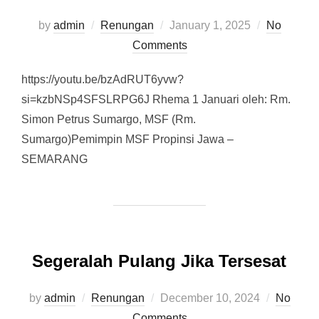
by
admin
Renungan
Posted
January 1, 2025
No
Comments
on
https://youtu.be/bzAdRUT6yvw?
si=kzbNSp4SFSLRPG6J Rhema 1 Januari oleh: Rm.
Simon Petrus Sumargo, MSF (Rm.
Sumargo)Pemimpin MSF Propinsi Jawa –
SEMARANG
Segeralah Pulang Jika Tersesat
by
admin
Renungan
Posted
December 10, 2024
No
Comments
on