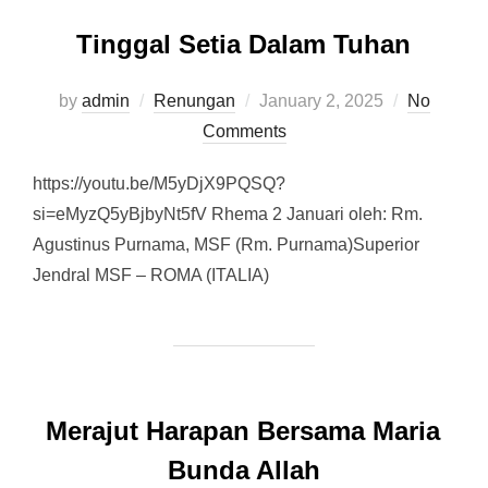
Tinggal Setia Dalam Tuhan
by
admin
Renungan
Posted
January 2, 2025
No
Comments
on
https://youtu.be/M5yDjX9PQSQ?
si=eMyzQ5yBjbyNt5fV Rhema 2 Januari oleh: Rm.
Agustinus Purnama, MSF (Rm. Purnama)Superior
Jendral MSF – ROMA (ITALIA)
Merajut Harapan Bersama Maria
Bunda Allah