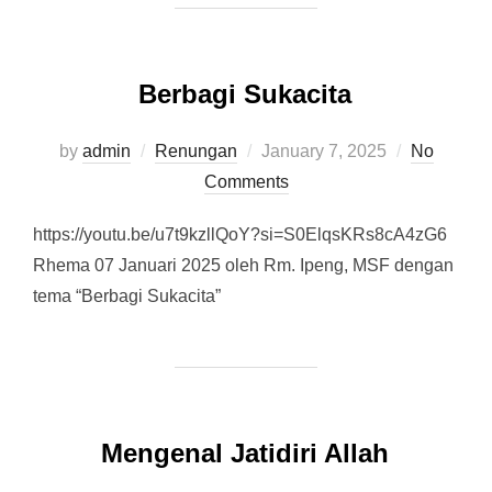
Berbagi Sukacita
by
admin
Renungan
Posted
January 7, 2025
No
Comments
on
https://youtu.be/u7t9kzllQoY?si=S0ElqsKRs8cA4zG6
Rhema 07 Januari 2025 oleh Rm. Ipeng, MSF dengan
tema “Berbagi Sukacita”
Mengenal Jatidiri Allah