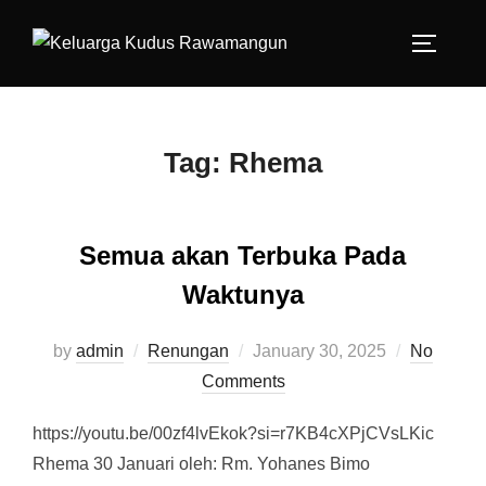
Skip
to
TOGGLE
content
Tag:
Rhema
Semua akan Terbuka Pada
Waktunya
by
admin
Renungan
Posted
January 30, 2025
No
Comments
on
https://youtu.be/00zf4lvEkok?si=r7KB4cXPjCVsLKic
Rhema 30 Januari oleh: Rm. Yohanes Bimo