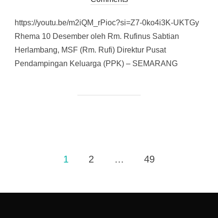
https://youtu.be/m2iQM_rPioc?si=Z7-0ko4i3K-UKTGy
Rhema 10 Desember oleh Rm. Rufinus Sabtian
Herlambang, MSF (Rm. Rufi) Direktur Pusat
Pendampingan Keluarga (PPK) – SEMARANG
1
2
…
49
Posts
pagination