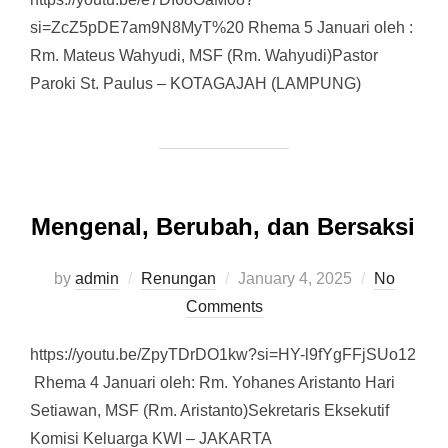
si=ZcZ5pDE7am9N8MyT%20 Rhema 5 Januari oleh :
Rm. Mateus Wahyudi, MSF (Rm. Wahyudi)Pastor
Paroki St. Paulus – KOTAGAJAH (LAMPUNG)
Mengenal, Berubah, dan Bersaksi
by
admin
Renungan
Posted
January 4, 2025
No
Comments
on
https://youtu.be/ZpyTDrDO1kw?si=HY-l9fYgFFjSUo12
Rhema 4 Januari oleh: Rm. Yohanes Aristanto Hari
Setiawan, MSF (Rm. Aristanto)Sekretaris Eksekutif
Komisi Keluarga KWI – JAKARTA