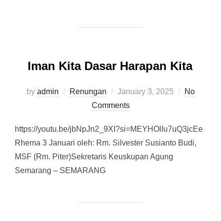
Iman Kita Dasar Harapan Kita
by
admin
Renungan
Posted
January 3, 2025
No
Comments
on
https://youtu.be/jbNpJn2_9XI?si=MEYHOlIu7uQ3jcEe
Rhema 3 Januari oleh: Rm. Silvester Susianto Budi,
MSF (Rm. Piter)Sekretaris Keuskupan Agung
Semarang – SEMARANG