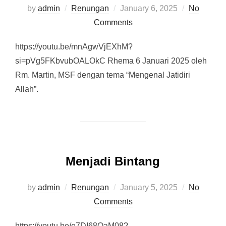
by
admin
Renungan
Posted
January 6, 2025
No
Comments
on
https://youtu.be/mnAgwVjEXhM?
si=pVg5FKbvubOALOkC Rhema 6 Januari 2025 oleh
Rm. Martin, MSF dengan tema “Mengenal Jatidiri
Allah”.
Menjadi Bintang
by
admin
Renungan
Posted
January 5, 2025
No
Comments
on
https://youtu.be/e7DI68OaM08?