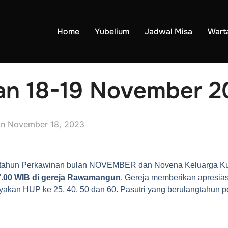
Home
Yubelium
Jadwal Misa
Wart
n 18-19 November 2
on
November 18, 2023
gtahun Perkawinan bulan NOVEMBER dan Novena Keluarga Kud
.00
WIB di gereja Rawamangun
. Gereja memberikan apresias
yakan HUP ke 25, 40, 50 dan 60. Pasutri yang berulangtahun