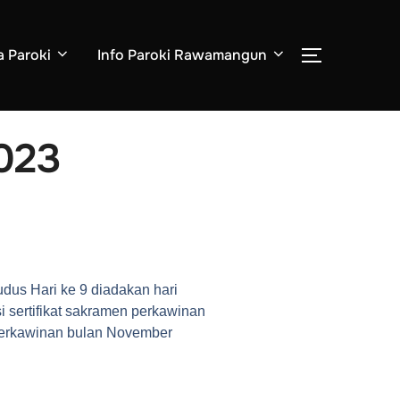
a Paroki
Info Paroki Rawamangun
023
us Hari ke 9 diadakan hari
i sertifikat sakramen perkawinan
 perkawinan bulan November