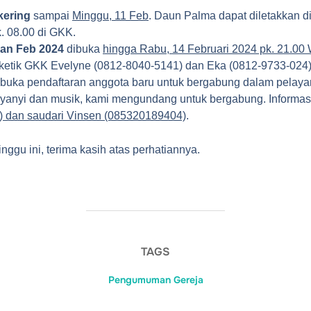
kering
sampai
Minggu, 11 Feb
. Daun Palma dapat diletakkan d
. 08.00 di GKK.
lan Feb 2024
dibuka
hingga Rabu, 14 Februari 2024 pk. 21.00
ketik GKK Evelyne (0812-8040-5141) dan Eka (0812-9733-024)
uka pendaftaran anggota baru untuk bergabung dalam pelaya
nyanyi dan musik, kami mengundang untuk bergabung. Informasi
 dan saudari Vinsen (085320189404)
.
gu ini, terima kasih atas perhatiannya.
TAGS
Pengumuman Gereja