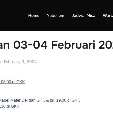
Home
Yubelium
Jadwal Misa
Wart
 03-04 Februari 2
on
February 3, 2024
. 08.00 di GKK
.
 Kapel Mater Dei dan GKK & pk. 19.00 di GKK
9.30 di GKK