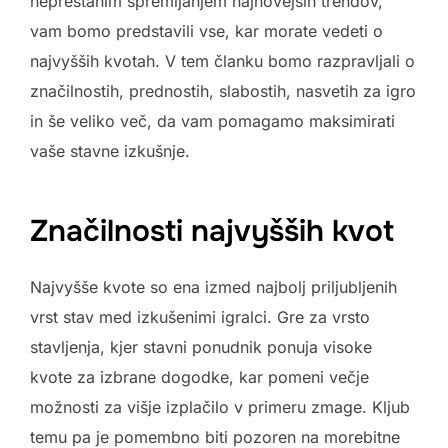
neprestanim spremljanjem najnovejših trendov,
vam bomo predstavili vse, kar morate vedeti o
najvyšših kvotah. V tem članku bomo razpravljali o
značilnostih, prednostih, slabostih, nasvetih za igro
in še veliko
več, da vam pomagamo maksimirati
vaše stavne izkušnje.
Značilnosti najvyšših kvot
Najvyšše kvote so ena izmed najbolj priljubljenih
vrst stav med izkušenimi igralci. Gre za vrsto
stavljenja, kjer stavni ponudnik ponuja visoke
kvote za izbrane dogodke, kar pomeni večje
možnosti za višje izplačilo v primeru zmage. Kljub
temu pa je pomembno biti pozoren na morebitne