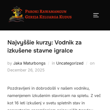
Skip
to
TOGGLE
content
Najvyššie kurzy: Vodnik za
izkušene stavne igralce
Posted
by
Jaka Maturbongs
in
Uncategorized
on
on
December 26, 2025
Pozdravljeni in dobrodošli v našem vodniku,
namenjenem izkušenim stavnicam na spletu. Z več
kot 16 leti izkušenj v svetu spletnih stav in