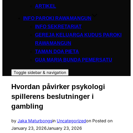
ARTIKEL
INFO PAROKI RAWAMANGUN
INFO SEKRETARIAT
GEREJA KELUARGA KUDUS PAROKI
RAWAMANGUN
TAMAN DOA PIETA
GUA MARIA BUNDA PEMERSATU
Toggle sidebar & navigation
Hvordan påvirker psykologi
spillerens beslutninger i
gambling
by
Jaka Maturbongs
in
Uncategorized
on
Posted on
January 23, 2026
January 23, 2026