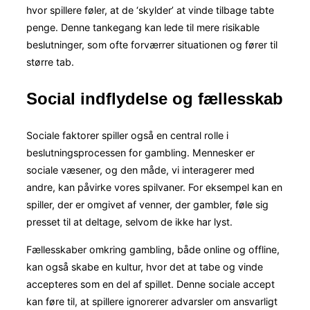
hvor spillere føler, at de ‘skylder’ at vinde tilbage tabte
penge. Denne tankegang kan lede til mere risikable
beslutninger, som ofte forværrer situationen og fører til
større tab.
Social indflydelse og fællesskab
Sociale faktorer spiller også en central rolle i
beslutningsprocessen for gambling. Mennesker er
sociale væsener, og den måde, vi interagerer med
andre, kan påvirke vores spilvaner. For eksempel kan en
spiller, der er omgivet af venner, der gambler, føle sig
presset til at deltage, selvom de ikke har lyst.
Fællesskaber omkring gambling, både online og offline,
kan også skabe en kultur, hvor det at tabe og vinde
accepteres som en del af spillet. Denne sociale accept
kan føre til, at spillere ignorerer advarsler om ansvarligt