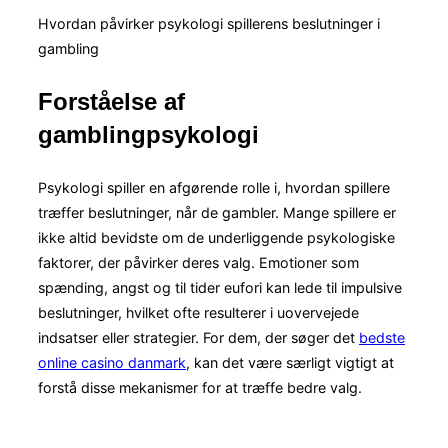
Hvordan påvirker psykologi spillerens beslutninger i
gambling
Forståelse af
gamblingpsykologi
Psykologi spiller en afgørende rolle i, hvordan spillere
træffer beslutninger, når de gambler. Mange spillere er
ikke altid bevidste om de underliggende psykologiske
faktorer, der påvirker deres valg. Emotioner som
spænding, angst og til tider eufori kan lede til impulsive
beslutninger, hvilket ofte resulterer i uovervejede
indsatser eller strategier. For dem, der søger det
bedste
online casino danmark
, kan det være særligt vigtigt at
forstå disse mekanismer for at træffe bedre valg.