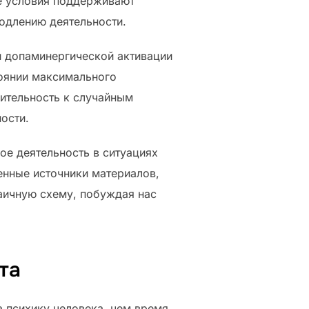
ые условия поддерживают
одлению деятельности.
й допаминергической активации
тоянии максимального
вительность к случайным
ости.
е деятельность в ситуациях
нные источники материалов,
аичную схему, побуждая нас
та
 психику человека, чем время