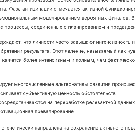
ата. Фаза антиципации отмечается активной функционир
эмоциональным моделированием вероятных финалов. В 1
е процессы, соединенные с планированием и предвиде
ерждают, что личности часто завышают интенсивность и
бретении результата. Этот явление, называемый как чу
я кажется более интенсивным и полным, чем фактичес
рует многочисленные альтернативы развития происше
усиливает субъективную ценность обстоятельств
сосредотачиваются на переработке релевантной данных
отивационная превалирование
огенетически направлена на сохранение активного пове