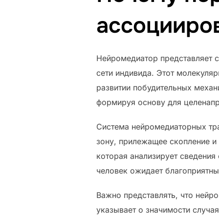
ассоцииро
Нейромедиатор представляет с
сети индивида. Этот молекуля
развитии побудительных механи
формируя основу для целенапр
Система нейромедиаторных тр
зону, прилежащее скопление и
которая анализирует сведения
человек ожидает благоприятны
Важно представлять, что нейр
указывает о значимости случая