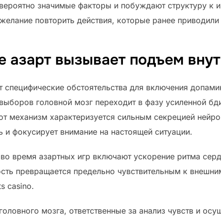
вероятно значимые факторы и побуждают структуру к и
желание повторить действия, которые ранее приводили
е азарт вызывает подъем вну
специфические обстоятельства для включения допамин
ыборов головной мозг переходит в фазу усиленной бд
от механизм характеризуется сильным секрецией нейр
ь и фокусирует внимание на настоящей ситуации.
во время азартных игр включают ускорение ритма серд
ость превращается предельно чувствительным к внешни
s casino.
головного мозга, ответственные за анализ чувств и осу