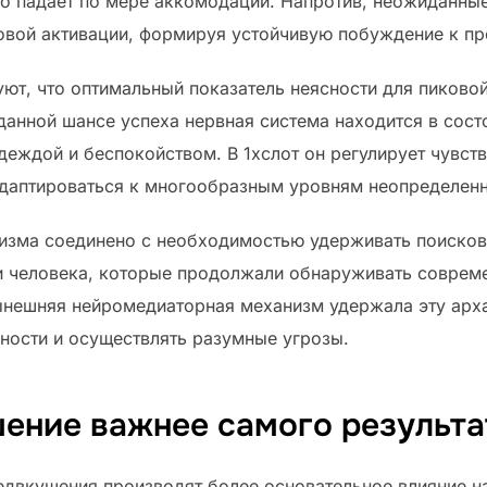
но падает по мере аккомодации. Напротив, неожиданн
вой активации, формируя устойчивую побуждение к пр
т, что оптимальный показатель неясности для пиково
данной шансе успеха нервная система находится в сос
деждой и беспокойством. В 1хслот он регулирует чувст
даптироваться к многообразным уровням неопределенн
изма соединено с необходимостью удерживать поисково
 человека, которые продолжали обнаруживать совреме
ынешняя нейромедиаторная механизм удержала эту арх
ости и осуществлять разумные угрозы.
ение важнее самого результа
двкушения производят более основательное влияние на