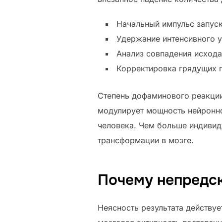
Начальный импульс запус
Удержание интенсивного у
Анализ совпадения исхода
Корректировка грядущих 
Степень дофаминового реакции
модулирует мощность нейронно
человека. Чем больше индивид
трансформации в мозге.
Почему непредс
Неясность результата действу