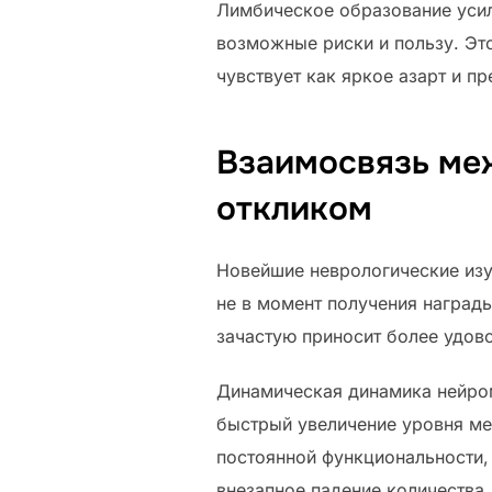
Лимбическое образование усил
возможные риски и пользу. Эт
чувствует как яркое азарт и п
Взаимосвязь ме
откликом
Новейшие неврологические изу
не в момент получения награды
зачастую приносит более удово
Динамическая динамика нейром
быстрый увеличение уровня ме
постоянной функциональности,
внезапное падение количества 