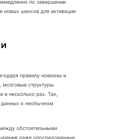
немедленно по завершении
е новых шансов для активации
 и
годаря правилу новизны и
е, мозговые структуры
 в несколько раз. Так,
е данных о необычном
 между обстоятельными
ощрения даже опосредованные