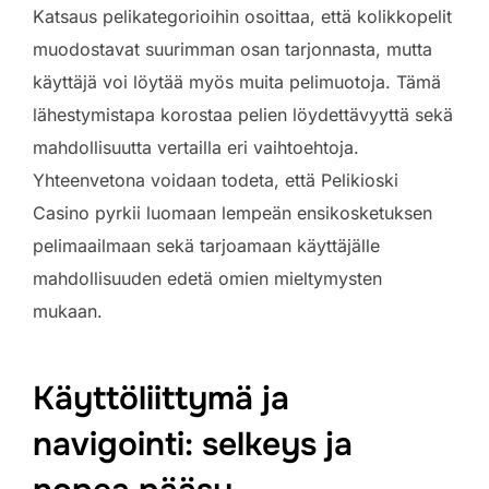
Katsaus pelikategorioihin osoittaa, että kolikkopelit
muodostavat suurimman osan tarjonnasta, mutta
käyttäjä voi löytää myös muita pelimuotoja. Tämä
lähestymistapa korostaa pelien löydettävyyttä sekä
mahdollisuutta vertailla eri vaihtoehtoja.
Yhteenvetona voidaan todeta, että Pelikioski
Casino pyrkii luomaan lempeän ensikosketuksen
pelimaailmaan sekä tarjoamaan käyttäjälle
mahdollisuuden edetä omien mieltymysten
mukaan.
Käyttöliittymä ja
navigointi: selkeys ja