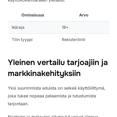
Ominaisuus
Arvo
Ikäraja
18+
Tilin tyyppi
Rekisteröinti
Yleinen vertailu tarjoajiin ja
markkinakehityksiin
Yksi suurimmista eduista on selkeä käyttöliittymä,
joka tukee nopeaa pelaamista ja tutustumista
tarjontaan.
Nostojen ja maksujen aikataulut voivat riippua