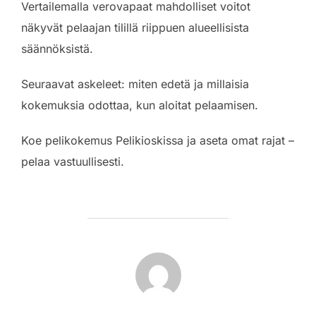
Vertailemalla verovapaat mahdolliset voitot
näkyvät pelaajan tilillä riippuen alueellisista
säännöksistä.
Seuraavat askeleet: miten edetä ja millaisia
kokemuksia odottaa, kun aloitat pelaamisen.
Koe pelikokemus Pelikioskissa ja aseta omat rajat –
pelaa vastuullisesti.
POST AUTHOR