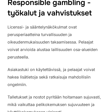
Responsible gambling -
työkalut ja vahvistukset
Licenssi- ja sääntelynäkökulmat ovat
perusperiaatteina turvallisuuden ja
oikeudenmukaisuuden takaamisessa. Pelaajat
voivat arvioida alustaa laillisuuden osa-alueiden
perusteella.
Asiakastuki on käytettävissä, ja pelaajat voivat
hakea lisätietoja sekä ratkaisuja mahdollisiin
ongelmiin.
Talletukset ja nostot pyritään hoitamaan sujuvasti,
mikä vaikuttaa pelikokemuksen sujuvuuteen ja
käyttökokemukseen yleisesti.