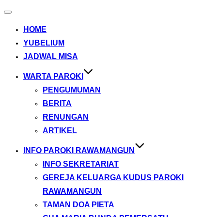
HOME
YUBELIUM
JADWAL MISA
WARTA PAROKI
PENGUMUMAN
BERITA
RENUNGAN
ARTIKEL
INFO PAROKI RAWAMANGUN
INFO SEKRETARIAT
GEREJA KELUARGA KUDUS PAROKI
RAWAMANGUN
TAMAN DOA PIETA