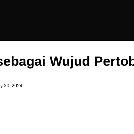
sebagai Wujud Perto
y 20, 2024