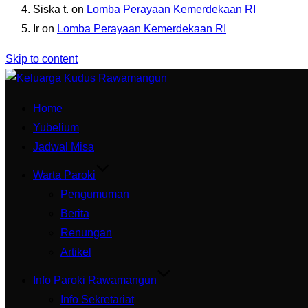
Siska t.
on
Lomba Perayaan Kemerdekaan RI
Ir
on
Lomba Perayaan Kemerdekaan RI
Skip to content
Home
Yubelium
Jadwal Misa
Warta Paroki
Pengumuman
Berita
Renungan
Artikel
Info Paroki Rawamangun
Info Sekretariat