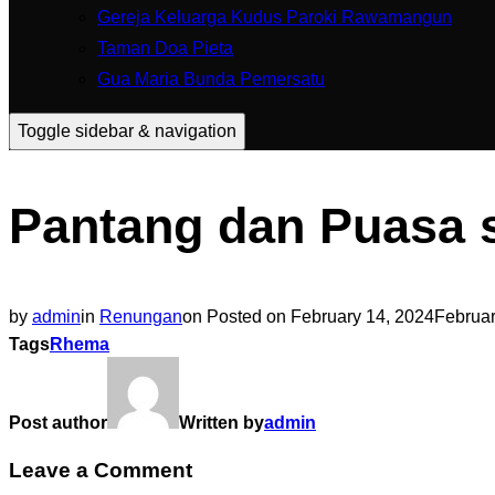
Gereja Keluarga Kudus Paroki Rawamangun
Taman Doa Pieta
Gua Maria Bunda Pemersatu
Toggle sidebar & navigation
Pantang dan Puasa 
by
admin
in
Renungan
on
Posted on
February 14, 2024
Februar
Tags
Rhema
Post author
Written by
admin
Leave a Comment