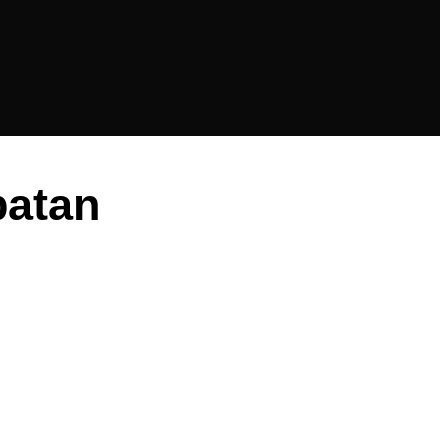
batan