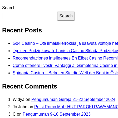
Search
Search
Recent Posts
Go4 Casino – Ota ilmaiskierroksia ja saavuta voittoja 
Tydzień Podziękowań: Lanista Casino Składa Podzięk
Recomendaciones Inteligentes En Efbet Casino Recomi
Come ottenere i vostri Vantaggi al Gamblerina Casino in 
Spinania Casino – Betreten Sie die Welt der Boni in Öst
Recent Comments
Widya
on
Pengumuman Gereja 21-22 September 2024
Jo John
on
Puisi Romo Mul : HUT PAROKI RAWAMAN
C
on
Pengumuman 9-10 September 2023