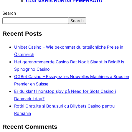
GUA MARIA BUNDA PEMERSATU
Search
Search
Recent Posts
Unibet Casino – Wie bekommst du tatsächliche Preise in
Österreich
Het gerenommeerde Casino Dat Nooit Slaapt in België is
Spinogrino Casino
GGBet Casino – Essayez les Nouvelles Machines à Sous en
Premier en Suisse
Er du klar til nonstop sjov på Need for Slots Casino i
Danmark i dag?
Rotiri Gratuite și Bonusuri cu Billybets Casino pentru
România
Recent Comments