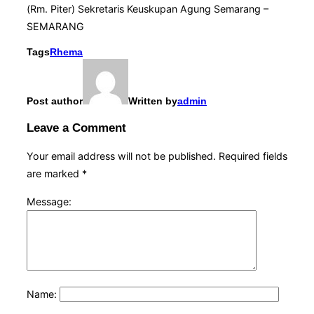
(Rm. Piter) Sekretaris Keuskupan Agung Semarang –
SEMARANG
Tags
Rhema
Post author
Written by
admin
Leave a Comment
Your email address will not be published.
Required fields
are marked
*
Message:
Name: