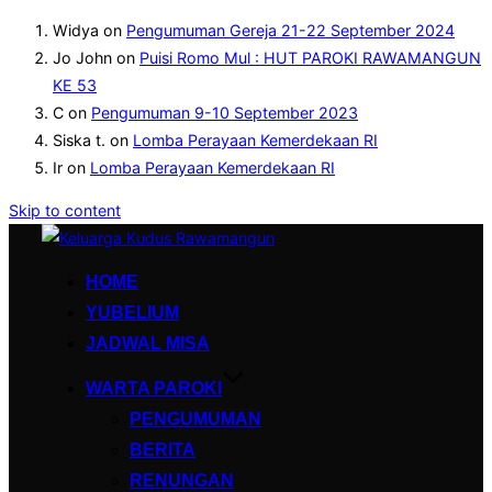
Widya
on
Pengumuman Gereja 21-22 September 2024
Jo John
on
Puisi Romo Mul : HUT PAROKI RAWAMANGUN
KE 53
C
on
Pengumuman 9-10 September 2023
Siska t.
on
Lomba Perayaan Kemerdekaan RI
Ir
on
Lomba Perayaan Kemerdekaan RI
Skip to content
HOME
YUBELIUM
JADWAL MISA
WARTA PAROKI
PENGUMUMAN
BERITA
RENUNGAN