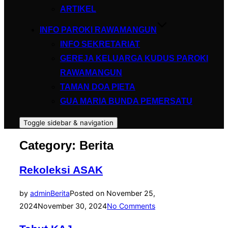
ARTIKEL
INFO PAROKI RAWAMANGUN
INFO SEKRETARIAT
GEREJA KELUARGA KUDUS PAROKI
RAWAMANGUN
TAMAN DOA PIETA
GUA MARIA BUNDA PEMERSATU
Toggle sidebar & navigation
Category:
Berita
Rekoleksi ASAK
by
admin
Berita
Posted on
November 25,
2024
November 30, 2024
No Comments