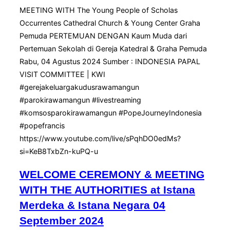
MEETING WITH The Young People of Scholas
Occurrentes Cathedral Church & Young Center Graha
Pemuda PERTEMUAN DENGAN Kaum Muda dari
Pertemuan Sekolah di Gereja Katedral & Graha Pemuda
Rabu, 04 Agustus 2024 Sumber : INDONESIA PAPAL
VISIT COMMITTEE | KWI
#gerejakeluargakudusrawamangun
#parokirawamangun #livestreaming
#komsosparokirawamangun #PopeJourneyIndonesia
#popefrancis
https://www.youtube.com/live/sPqhDO0edMs?
si=KeB8TxbZn-kuPQ-u
WELCOME CEREMONY & MEETING
WITH THE AUTHORITIES at Istana
Merdeka & Istana Negara 04
September 2024