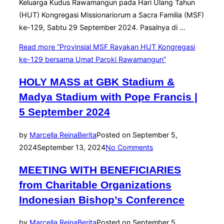
Keluarga Kudus Rawamangun pada Hari Ulang Tahun
(HUT) Kongregasi Missionariorum a Sacra Familia (MSF)
ke-129, Sabtu 29 September 2024. Pasalnya di …
Read more
“Provinsial MSF Rayakan HUT Kongregasi
ke-129 bersama Umat Paroki Rawamangun”
HOLY MASS at GBK Stadium &
Madya Stadium with Pope Francis |
5 September 2024
by
Marcella Reina
Berita
Posted on
September 5,
2024
September 13, 2024
No Comments
MEETING WITH BENEFICIARIES
from Charitable Organizations
Indonesian Bishop’s Conference
by
Marcella Reina
Berita
Posted on
September 5,