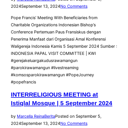
2024
September 13, 2024
No Comments
Pope Francis’ Meeting With Beneficiaries from
Charitable Organizations Indonesian Bishop’s
Conference Pertemuan Paus Fransiskus dengan
Penerima Manfaat dari Organisasi Amal Konferensi
Waligereja Indonesia Kamis 5 September 2024 Sumber :
INDONESIA PAPAL VISIT COMMITTEE | KWI
#gerejakeluargakudusrawamangun
#parokirawamangun #livestreaming
#komsosparokirawamangun #PopeJourney
#popefrancis
INTERRELIGIOUS MEETING at
Istiqlal Mosque | 5 September 2024
by
Marcella Reina
Berita
Posted on
September 5,
2024
September 13, 2024
No Comments