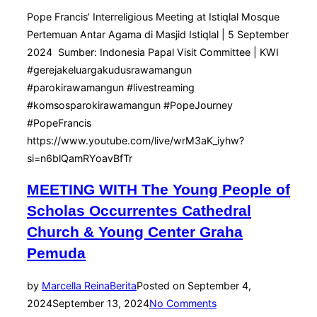
Pope Francis’ Interreligious Meeting at Istiqlal Mosque
Pertemuan Antar Agama di Masjid Istiqlal | 5 September
2024 Sumber: Indonesia Papal Visit Committee | KWI
#gerejakeluargakudusrawamangun
#parokirawamangun #livestreaming
#komsosparokirawamangun #PopeJourney
#PopeFrancis
https://www.youtube.com/live/wrM3aK_iyhw?
si=n6blQamRYoavBfTr
MEETING WITH The Young People of
Scholas Occurrentes Cathedral
Church & Young Center Graha
Pemuda
by
Marcella Reina
Berita
Posted on
September 4,
2024
September 13, 2024
No Comments