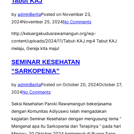
Tabut KAJ
by
admin
Berita
Posted on
November 23,
2024
November 25, 2024
No Comments
http://keluargakudusrawamangun.org/wp-
content/uploads/2024/11/Tabut-KAJ.mp4 Tabut KAJ
melaju, Gereja kita maju!
SEMINAR KESEHATAN
“SARKOPENIA”
by
admin
Berita
Posted on
October 20, 2024
October 27,
2024
No Comments
Seksi Kesehatan Paroki Rawamangun bekerjasama
dengan Komunitas Adiyuswo telah mengadakan
kegiatan Seminar Kesehatan dengan mengusung tema “
Mengenal apa itu Sarkopenia dan Terapinya “ pada hari
Minggu, 20 Oktober 2024 bertempat di Ruang Sang